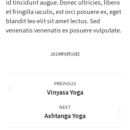
id tincidunt augue. Donec ultricies, libero
et fringilla iaculis, est orci posuere ex, eget
blandit leo elit sit amet lectus. Sed
venenatis venenatis ex posuere vulputate.
2019年9月19日
Album
PREVIOUS
navigation
Vinyasa Yoga
Previous
album:
NEXT
Ashtanga Yoga
Next
album: