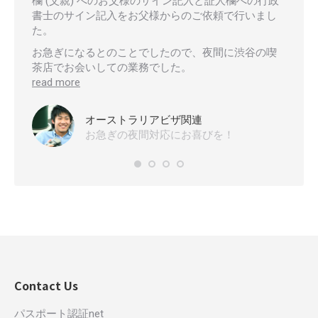
欄 (父親) へのお父様のサイン記入と証人欄への行政
て、期
書士のサイン記入をお父様からのご依頼で行いまし
得し、
た。
た。
お急ぎになるとのことでしたので、夜間に渋谷の喫
この方
茶店でお会いしての業務でした。
無事故
read more
に証明
read 
オーストラリアビザ関連
お急ぎの夜間対応にお喜びを！
Contact Us
パスポート認証net