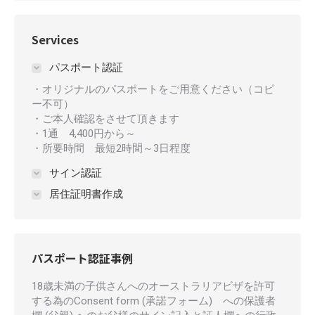
Services
パスポート認証
・オリジナルのパスポートをご用意ください（コピ
ー不可）
・ご本人確認をさせて頂きます
・1通 4,400円から～
・所要時間 最短2時間～3日程度
サイン認証
居住証明書作成
パスポート認証事例
る書類
18歳未満の子供さんへのオーストラリアビザを許可
海外 
証した
する為のConsent form (承諾フォーム) への保護者
ご依頼