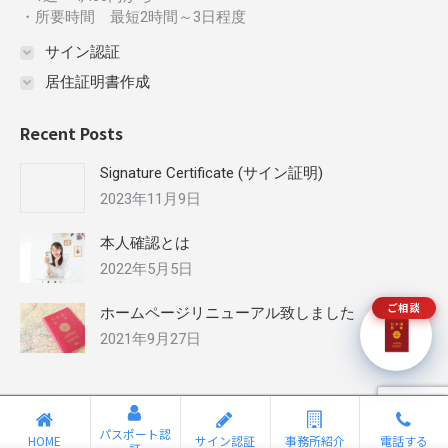
・所要時間 最短2時間～3日程度
サイン認証
居住証明書作成
Recent Posts
Signature Certificate (サイン証明)
2023年11月9日
本人確認とは
2022年5月5日
ご相談
ホームページリニューアル致しました
2021年9月27日
© パスポート認証net - 望月国際行政書士事務所
パスポート認
HOME
サイン認証
事務所紹介
電話する